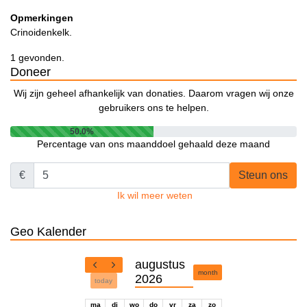
Opmerkingen
Crinoidenkelk.
1 gevonden.
Doneer
Wij zijn geheel afhankelijk van donaties. Daarom vragen wij onze
gebruikers ons te helpen.
50.0%
Percentage van ons maanddoel gehaald deze maand
€
Steun ons
Ik wil meer weten
Geo Kalender
augustus
month
2026
today
ma
di
wo
do
vr
za
zo