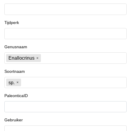
Tijdperk
Genusnaam
Enallocrinus
Soortnaam
sp.
PaleonticaID
Gebruiker