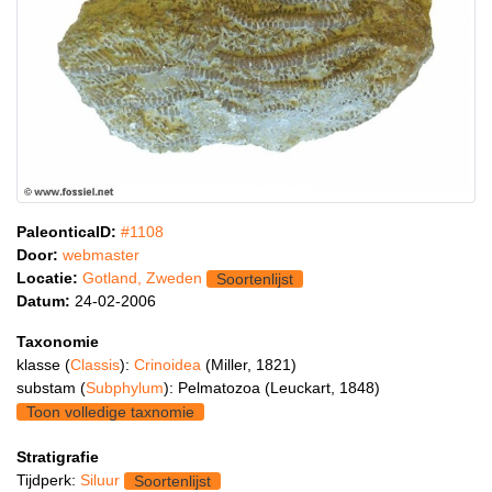
PaleonticaID:
#1108
Door:
webmaster
Locatie:
Gotland, Zweden
Soortenlijst
Datum:
24-02-2006
Taxonomie
klasse (
Classis
):
Crinoidea
(Miller, 1821)
substam (
Subphylum
): Pelmatozoa (Leuckart, 1848)
Toon volledige taxnomie
Stratigrafie
Tijdperk:
Siluur
Soortenlijst