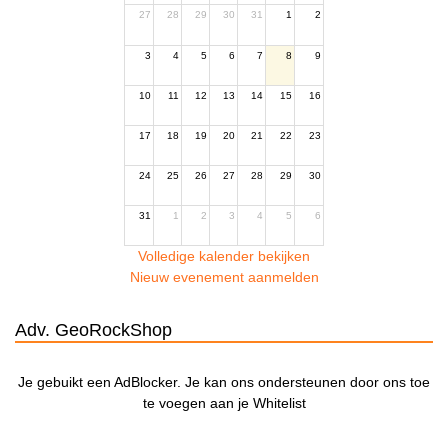
27
28
29
30
31
1
2
3
4
5
6
7
8
9
10
11
12
13
14
15
16
17
18
19
20
21
22
23
24
25
26
27
28
29
30
31
1
2
3
4
5
6
Volledige kalender bekijken
Nieuw evenement aanmelden
Adv. GeoRockShop
Je gebuikt een AdBlocker. Je kan ons ondersteunen door ons toe
te voegen aan je Whitelist