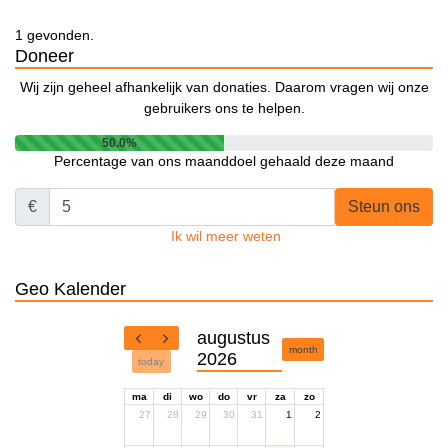
1 gevonden.
Doneer
Wij zijn geheel afhankelijk van donaties. Daarom vragen wij onze
gebruikers ons te helpen.
50.0%
Percentage van ons maanddoel gehaald deze maand
€
Steun ons
Ik wil meer weten
Geo Kalender
augustus
month
2026
today
ma
di
wo
do
vr
za
zo
27
28
29
30
31
1
2