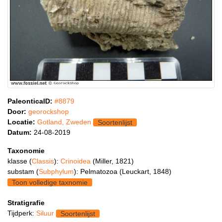
PaleonticaID:
#8879
Door:
georockshop
Locatie:
Gotland, Zweden
Soortenlijst
Datum:
24-08-2019
Taxonomie
klasse (
Classis
):
Crinoidea
(Miller, 1821)
substam (
Subphylum
): Pelmatozoa (Leuckart, 1848)
Toon volledige taxnomie
Stratigrafie
Tijdperk:
Siluur
Soortenlijst