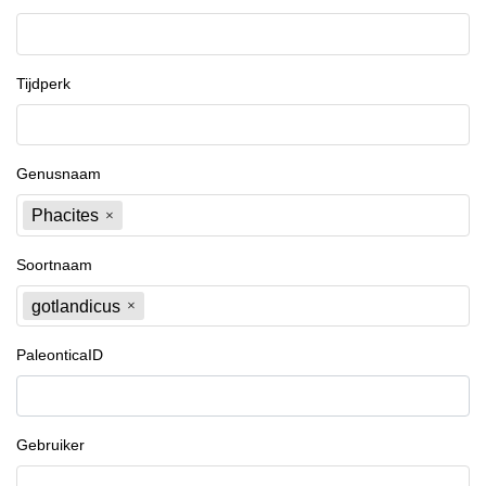
Tijdperk
Genusnaam
Phacites
Soortnaam
gotlandicus
PaleonticaID
Gebruiker