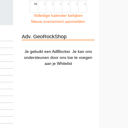
31
1
2
3
4
5
6
Volledige kalender bekijken
Nieuw evenement aanmelden
Adv. GeoRockShop
Je gebuikt een AdBlocker. Je kan ons
ondersteunen door ons toe te voegen
aan je Whitelist