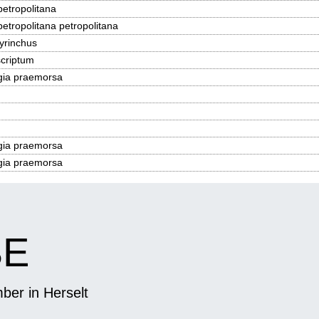
petropolitana
petropolitana petropolitana
yrinchus
scriptum
ngia praemorsa
ngia praemorsa
ngia praemorsa
BE
er in Herselt