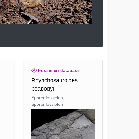
Fossielen database
Rhynchosauroides
peabodyi
Sporenfossielen,
Sporenfossielen