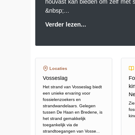
houvast kan bieden om zelf met s
&nbsp;...
Verder lezen...
Locaties
Vosseslag
Fo
ki
Het strand van Vosseslag biedt
een unieke ervaring voor
Ne
fossielenzoekers en
Zie
strandwandelaars. Gelegen
fos
tussen De Haan en Bredene, is
kin
het strand gemakkelijk
toegankelijk via de
strandtoegangen van Vosse...