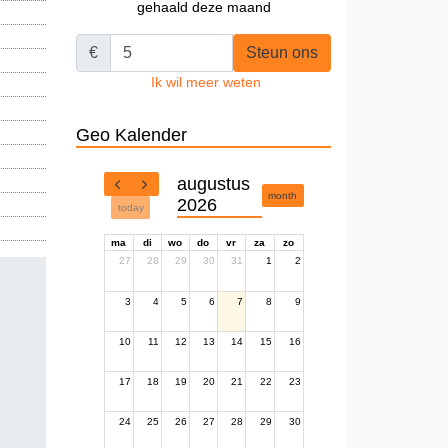
gehaald deze maand
€
Steun ons
Ik wil meer weten
Geo Kalender
augustus
month
2026
today
ma
di
wo
do
vr
za
zo
27
28
29
30
31
1
2
3
4
5
6
7
8
9
10
11
12
13
14
15
16
17
18
19
20
21
22
23
24
25
26
27
28
29
30