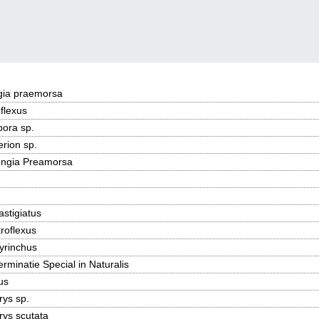
ngia praemorsa
oflexus
ora sp.
rion sp.
ongia Preamorsa
astigiatus
roflexus
yrinchus
minatie Special in Naturalis
us
ys sp.
ys scutata