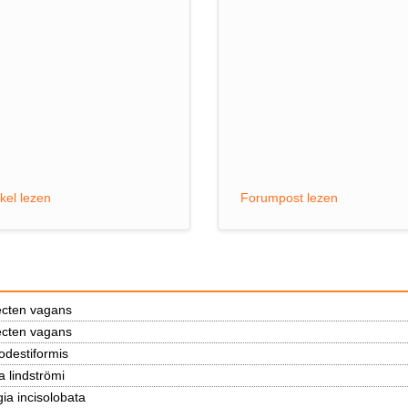
ikel lezen
Forumpost lezen
cten vagans
cten vagans
destiformis
 lindströmi
ia incisolobata