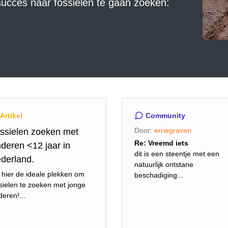
ucces naar fossielen te gaan zoeken:
Artikel
Community
Door:
erriegraven
ssielen zoeken met
Re: Vreemd iets
nderen <12 jaar in
dit is een steentje met een
derland.
natuurlijk ontstane
 hier de ideale plekken om
beschadiging...
sielen te zoeken met jonge
deren!...