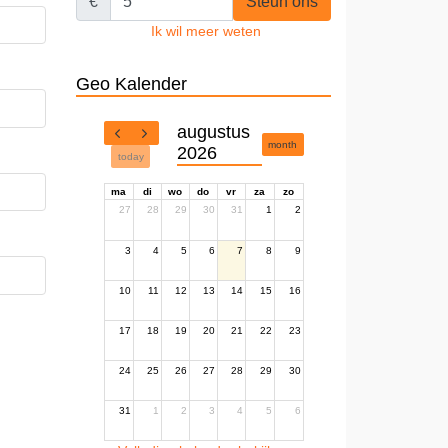
€
Steun ons
Ik wil meer weten
Geo Kalender
augustus
month
2026
today
ma
di
wo
do
vr
za
zo
27
28
29
30
31
1
2
3
4
5
6
7
8
9
10
11
12
13
14
15
16
17
18
19
20
21
22
23
24
25
26
27
28
29
30
31
1
2
3
4
5
6