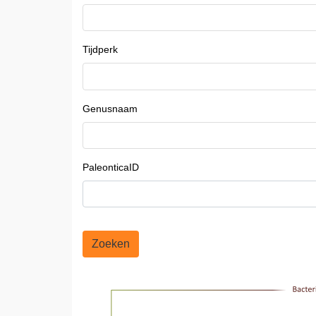
Tijdperk
Genusnaam
PaleonticaID
Zoeken