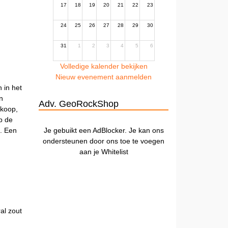
17
18
19
20
21
22
23
24
25
26
27
28
29
30
31
1
2
3
4
5
6
Volledige kalender bekijken
Nieuw evenement aanmelden
 in het
n
Adv. GeoRockShop
 koop,
op de
Je gebuikt een AdBlocker. Je kan ons
. Een
ondersteunen door ons toe te voegen
aan je Whitelist
al zout