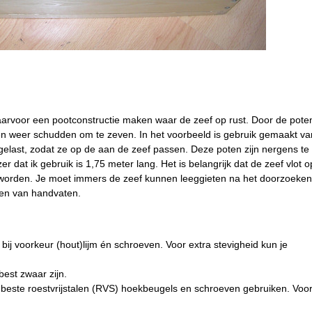
aarvoor een pootconstructie maken waar de zeef op rust. Door de poten
en weer schudden om te zeven. In het voorbeeld is gebruik gemaakt va
 gelast, zodat ze op de aan de zeef passen. Deze poten zijn nergens te
zer dat ik gebruik is 1,75 meter lang. Het is belangrijk dat de zeef vlot 
 worden. Je moet immers de zeef kunnen leeggieten na het doorzoeken
ien van handvaten.
 bij voorkeur (hout)lijm én schroeven. Voor extra stevigheid kun je
 best zwaar zijn.
beste roestvrijstalen (RVS) hoekbeugels en schroeven gebruiken. Voor