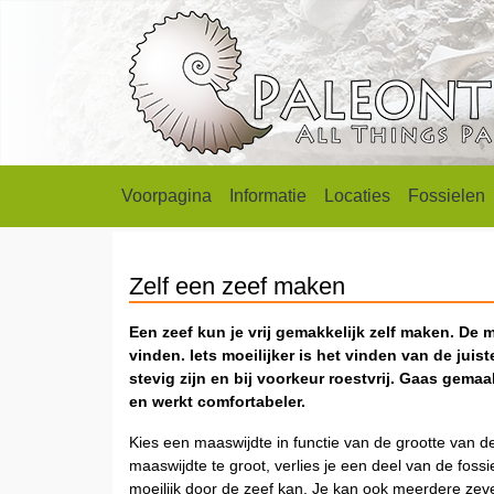
Voorpagina
Informatie
Locaties
Fossielen
Zelf een zeef maken
Een zeef kun je vrij gemakkelijk zelf maken. De m
vinden. Iets moeilijker is het vinden van de jui
stevig zijn en bij voorkeur roestvrij. Gaas gema
en werkt comfortabeler.
Kies een maaswijdte in functie van de grootte van de 
maaswijdte te groot, verlies je een deel van de fossie
moeilijk door de zeef kan. Je kan ook meerdere zev