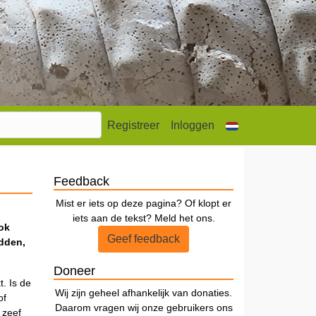
Registreer
Inloggen
Feedback
Mist er iets op deze pagina? Of klopt er
iets aan de tekst? Meld het ons.
ook
Geef feedback
udden,
Doneer
t. Is de
Wij zijn geheel afhankelijk van donaties.
of
Daarom vragen wij onze gebruikers ons
 zeef