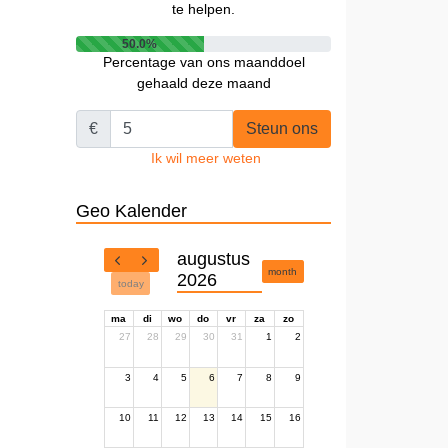
te helpen.
50.0%
Percentage van ons maanddoel
gehaald deze maand
€
Steun ons
Ik wil meer weten
Geo Kalender
augustus
month
2026
today
ma
di
wo
do
vr
za
zo
27
28
29
30
31
1
2
3
4
5
6
7
8
9
10
11
12
13
14
15
16