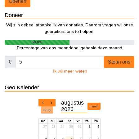
Openen
Doneer
Wij zijn geheel afhankelijk van donaties. Daarom vragen wij onze
gebruikers ons te helpen.
50.0%
Percentage van ons maanddoel gehaald deze maand
€
Steun ons
Ik wil meer weten
Geo Kalender
augustus
month
2026
today
ma
di
wo
do
vr
za
zo
27
28
29
30
31
1
2