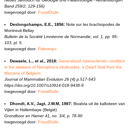
Neues Jahrbuch für Geologie und Paläontologie - Abhandlungen
Band 259/2, 129-156)
toegevoegd door:
FossilDude
Deslongchamps, E.E., 1856:
Note sur les brachiopodes de
Montreuil-Bellay
Bulletin de la Société Linnéenne de Normandie, vol. 1, pp. 95-
103, pl. 5.
toegevoegd door:
Paleotopo
Dewaele, L., et al., 2018:
Generalized osteosclerotic condition
in the skeleton of Nanophoca vitulinoides, a Dwarf Seal from the
Miocene of Belgium
Journal of Mammalian Evolution 26 (4) p.517-543
https://doi.org/10.1007/s10914-018-9438-9
toegevoegd door:
FossilDude
Dhondt, A.V., Jagt, J.W.M, 1987:
Bivalvia uit de kalksteen van
Vijlen in Hallembaye (België)
Grondboor en Hamer 41, no. 3/4, p. 78-90
toegevoegd door:
FossilDude