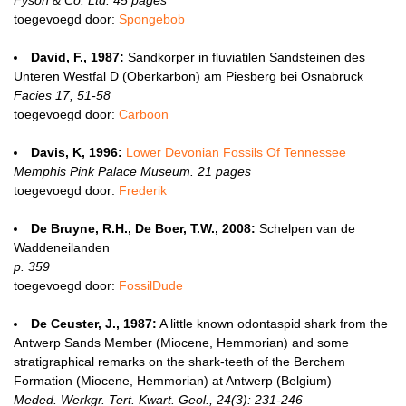
Fyson & Co. Ltd. 45 pages
toegevoegd door:
Spongebob
David, F., 1987:
Sandkorper in fluviatilen Sandsteinen des
Unteren Westfal D (Oberkarbon) am Piesberg bei Osnabruck
Facies 17, 51-58
toegevoegd door:
Carboon
Davis, K, 1996:
Lower Devonian Fossils Of Tennessee
Memphis Pink Palace Museum. 21 pages
toegevoegd door:
Frederik
De Bruyne, R.H., De Boer, T.W., 2008:
Schelpen van de
Waddeneilanden
p. 359
toegevoegd door:
FossilDude
De Ceuster, J., 1987:
A little known odontaspid shark from the
Antwerp Sands Member (Miocene, Hemmorian) and some
stratigraphical remarks on the shark-teeth of the Berchem
Formation (Miocene, Hemmorian) at Antwerp (Belgium)
Meded. Werkgr. Tert. Kwart. Geol., 24(3): 231-246