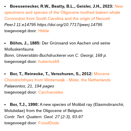
Boessenecker, R.W., Beatty, B.L., Geisler, J.H., 2023:
New
specimens and species of the Oligocene toothed baleen whale
Coronodon from South Carolina and the origin of Neoceti
PeerJ 11:e14795 https://doi.org/10.7717/peerj.14795
toegevoegd door:
Hidde
Böhm, J., 1885:
Der Grünsand von Aachen und seine
Molluskenfauna
Bonn, Universitäts-Buchdruckerei von C. Georgi, 168 p.
toegevoegd door:
hubertus68
Bor, T., Reinecke, T., Verschuren, S., 2012:
Miocene
Chondrichthyes from Winterswijk - Miste, the Netherlands
Palaeontos, 21, 194 pages
toegevoegd door:
Carcharoides
Bor, T.J., 1990:
A new species of Molibid ray (Elasmobranchii,
Molubidae) from the Oligocene of Belgium
Contr. Tert. Quatern. Geol. 27 (2-3), 93-97
toegevoegd door:
FossilDude