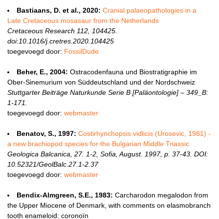
Bastiaans, D. et al., 2020:
Cranial palaeopathologies in a
Late Cretaceous mosasaur from the Netherlands
Cretaceous Research 112, 104425.
doi:10.1016/j.cretres.2020.104425
toegevoegd door:
FossilDude
Beher, E., 2004:
Ostracodenfauna und Biostratigraphie im
Ober-Sinemurium von Süddeutschland und der Nordschweiz
Stuttgarter Beiträge Naturkunde Serie B [Paläontologie] – 349_B:
1-171.
toegevoegd door:
webmaster
Benatov, S., 1997:
Costirhynchopsis vidlicis (Urosevic, 1981) -
a new brachiopod species for the Bulgarian Middle Triassic
Geologica Balcanica, 27. 1-2, Sofia, August. 1997, p. 37-43. DOI:
10.52321/GeolBalc.27.1-2.37
toegevoegd door:
webmaster
Bendix-Almgreen, S.E., 1983:
Carcharodon megalodon from
the Upper Miocene of Denmark, with comments on elasmobranch
tooth enameloid: coronoïn