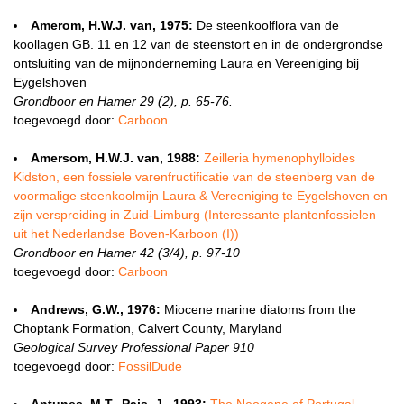
Amerom, H.W.J. van, 1975:
De steenkoolflora van de
koollagen GB. 11 en 12 van de steenstort en in de ondergrondse
ontsluiting van de mijnonderneming Laura en Vereeniging bij
Eygelshoven
Grondboor en Hamer 29 (2), p. 65-76.
toegevoegd door:
Carboon
Amersom, H.W.J. van, 1988:
Zeilleria hymenophylloides
Kidston, een fossiele varenfructificatie van de steenberg van de
voormalige steenkoolmijn Laura & Vereeniging te Eygelshoven en
zijn verspreiding in Zuid-Limburg (Interessante plantenfossielen
uit het Nederlandse Boven-Karboon (I))
Grondboor en Hamer 42 (3/4), p. 97-10
toegevoegd door:
Carboon
Andrews, G.W., 1976:
Miocene marine diatoms from the
Choptank Formation, Calvert County, Maryland
Geological Survey Professional Paper 910
toegevoegd door:
FossilDude