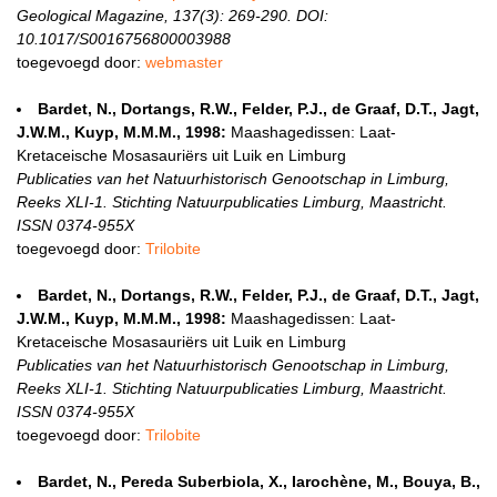
Geological Magazine, 137(3): 269-290. DOI:
10.1017/S0016756800003988
toegevoegd door:
webmaster
Bardet, N., Dortangs, R.W., Felder, P.J., de Graaf, D.T., Jagt,
J.W.M., Kuyp, M.M.M., 1998:
Maashagedissen: Laat-
Kretaceische Mosasauriërs uit Luik en Limburg
Publicaties van het Natuurhistorisch Genootschap in Limburg,
Reeks XLI-1. Stichting Natuurpublicaties Limburg, Maastricht.
ISSN 0374-955X
toegevoegd door:
Trilobite
Bardet, N., Dortangs, R.W., Felder, P.J., de Graaf, D.T., Jagt,
J.W.M., Kuyp, M.M.M., 1998:
Maashagedissen: Laat-
Kretaceische Mosasauriërs uit Luik en Limburg
Publicaties van het Natuurhistorisch Genootschap in Limburg,
Reeks XLI-1. Stichting Natuurpublicaties Limburg, Maastricht.
ISSN 0374-955X
toegevoegd door:
Trilobite
Bardet, N., Pereda Suberbiola, X., Iarochène, M., Bouya, B.,