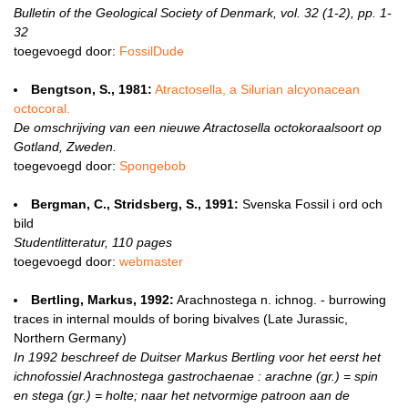
Bulletin of the Geological Society of Denmark, vol. 32 (1-2), pp. 1-
32
toegevoegd door:
FossilDude
Bengtson, S., 1981:
Atractosella, a Silurian alcyonacean
octocoral.
De omschrijving van een nieuwe Atractosella octokoraalsoort op
Gotland, Zweden.
toegevoegd door:
Spongebob
Bergman, C., Stridsberg, S., 1991:
Svenska Fossil i ord och
bild
Studentlitteratur, 110 pages
toegevoegd door:
webmaster
Bertling, Markus, 1992:
Arachnostega n. ichnog. - burrowing
traces in internal moulds of boring bivalves (Late Jurassic,
Northern Germany)
In 1992 beschreef de Duitser Markus Bertling voor het eerst het
ichnofossiel Arachnostega gastrochaenae : arachne (gr.) = spin
en stega (gr.) = holte; naar het netvormige patroon aan de