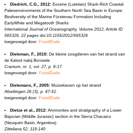
Diedrich, C.G., 2012:
Eocene (Lutetian) Shark-Rich Coastal
Paleoenvironments of the Southern North Sea Basin in Europe:
Biodiversity of the Marine Fürstenau Formation Including
EarlyWhite and Megatooth Sharks
International Journal of Oceanography, Volume 2012, Article ID
565326, 22 pages doi:10.1155/2012/565326
toegevoegd door:
FossilDude
Dieleman, F., 2010:
De kleine zoogdieren van het strand van
de Kaloot nabij Borssele
Cranium, nr. 1, vol. 27, p. 9-17.
toegevoegd door:
FossilDude
Dielemans, F., 2005:
Muizekiezen op het strand
Afzettingen 26 (3), p. 47-51.
toegevoegd door:
FossilDude
Dietze et al., 2012:
Ammonites and stratigraphy of a Lower
Bajocian (Middle Jurassic) section in the Sierra Chacaico
(Neuquén Basin, Argentina).
Zitteliana 52, 119-140