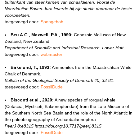
buitenkant van steenkernen van schaaldieren. Vooral de
Noordduitse Boven-Jura leverde bij zijn studie daarnaar de beste
voorbeelden.
toegevoegd door:
Spongebob
Beu A.G., Maxwell, P.A., 1990:
Cenozoic Mollusca of New
Zealand, New Zealand
Department of Scientific and Industrial Research, Lower Hutt
toegevoegd door:
webmaster
Birkelund, T., 1993:
Ammonites from the Maastrichtian White
Chalk of Denmark.
Bulletin of the Geological Society of Denmark 40, 33-81.
toegevoegd door:
FossilDude
Bisconti et al., 2020:
A new species of rorqual whale
(Cetacea, Mysticeti, Balaenopteridae) from the Late Miocene of
the Southern North Sea Basin and the role of the North Atlantic in
the paleobiogeography of Archaebalaenoptera
PeerJ 8:e8315 https://doi.org/10.7717/peerj.8315
toegevoegd door:
FossilDude