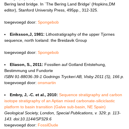
Bering land bridge. In `The Bering Land Bridge' (Hopkins,DM
editor), Stanford University Press, 495pp., 312-325.
toegevoegd door:
Spongebob
Eiriksson,J, 1981:
Lithostratigraphy of the upper Tjornes
sequence, north Iceland: the Breidavik Group
toegevoegd door:
Spongebob
Eliason, S., 2011:
Fossilien auf Gotland Entstehung,
Bestimmung und Fundorte
ISBN 91-88036-39-1 Godrings Tryckeri AB, Visby 2011 (S), 166 p.
toegevoegd door:
onsmartin
Embry, J, -C. et al., 2010:
Sequence stratigraphy and carbon
isotope stratigraphy of an Aptian mixed carbonate-siliciclastic
platform to basin transition (Galve sub-basin, NE Spain)
Geological Society, London, Special Publications, v. 329; p. 113-
143. doi:10.1144/SP329.6
toegevoegd door:
FossilDude