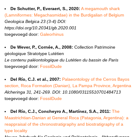
De Schutter, P., Everaert, S., 2020:
A megamouth shark
(Lamniformes: Megachasmidae) in the Burdigalian of Belgium
Geologica Belgica 23 (3-4) DOI:
https://doi.org/10.20341/gb.2020.001
toegevoegd door:
Galeorhinus
De Wever, P., Cornée, A., 2008:
Collection Patrimoine
géologique Stratotype Lutétien
Le contenu paléontologique du Lutétien du bassin de Paris
toegevoegd door:
FossilDude
Del Río, C.J. et al., 2007:
Palaeontology of the Cerros Bayos
section, Roca Formation (Danian), La Pampa Province, Argentina
Alcheringa 31, 241-269. DOI: 10.1080/03115510701484713
toegevoegd door:
FossilDude
Del Río, C.J., Concheyro A., Martínez, S.A., 2011:
The
Maastrichtian-Danian at General Roca (Patagonia, Argentina): a
reappraisal of the chronostratigraphy and biostratigraphy of a
type locality