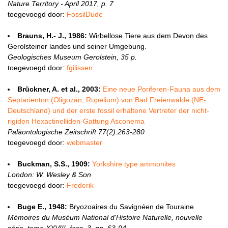
Nature Territory - April 2017, p. 7
toegevoegd door:
FossilDude
Brauns, H.- J., 1986:
Wirbellose Tiere aus dem Devon des
Gerolsteiner landes und seiner Umgebung.
Geologisches Museum Gerolstein, 35 p.
toegevoegd door:
fgilissen
Brückner, A. et al., 2003:
Eine neue Poriferen-Fauna aus dem
Septarienton (Oligozän, Rupelium) von Bad Freienwalde (NE-
Deutschland) und der erste fossil erhaltene Vertreter der nicht-
rigiden Hexactinelliden-Gattung Asconema
Paläontologische Zeitschrift 77(2):263-280
toegevoegd door:
webmaster
Buckman, S.S., 1909:
Yorkshire type ammonites
London: W. Wesley & Son
toegevoegd door:
Frederik
Buge E., 1948:
Bryozoaires du Savignéen de Touraine
Mémoires du Muséum National d'Histoire Naturelle, nouvelle