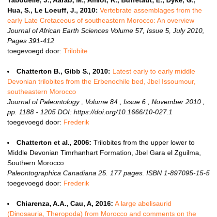
Tabouelle, J., Aarab, M., Amiot, R., Buffetaut, E., Dyke, G.,
Hua, S., Le Loeuff, J., 2010:
Vertebrate assemblages from the
early Late Cretaceous of southeastern Morocco: An overview
Journal of African Earth Sciences Volume 57, Issue 5, July 2010,
Pages 391-412
toegevoegd door:
Trilobite
Chatterton B., Gibb S., 2010:
Latest early to early middle
Devonian trilobites from the Erbenochile bed, Jbel Issoumour,
southeastern Morocco
Journal of Paleontology , Volume 84 , Issue 6 , November 2010 ,
pp. 1188 - 1205 DOI: https://doi.org/10.1666/10-027.1
toegevoegd door:
Frederik
Chatterton et al., 2006:
Trilobites from the upper lower to
Middle Devonian Timrhanhart Formation, Jbel Gara el Zguilma,
Southern Morocco
Paleontographica Canadiana 25. 177 pages. ISBN 1-897095-15-5
toegevoegd door:
Frederik
Chiarenza, A.A., Cau, A, 2016:
A large abelisaurid
(Dinosauria, Theropoda) from Morocco and comments on the