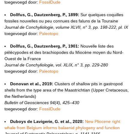
toegevoegd door:
FossilDude
Dollfus, G., Dautzenberg, P., 1899:
Sur quelques coquilles
fossiles nouvelles ou peu connues des faluns de la Touraine
Journal de Conchyliologie, volume XLVII, n° 3, pp. 198-222, pl. IX
toegevoegd door:
Paleotopo
Dollfus, G., Dautzenberg, P., 1901:
Nouvelle liste des
pélécypodes et des brachiopodes du Miocène moyen du Nord-
Ouest de la France
Journal de Conchyliologie, vol. XLIX, n° 3, pp. 229-280
toegevoegd door:
Paleotopo
Donovan et al., 2019:
Clusters of shallow pits in gastropod
shells from the type area of the Maastrichtian (Upper Cretaceous,
the Netherlands)
Bulletin of Geosciences 94(4), 425–430
toegevoegd door:
FossilDude
Duboys de Lavigerie, G. et al., 2020:
New Pliocene right
whale from Belgium informs balaenid phylogeny and function