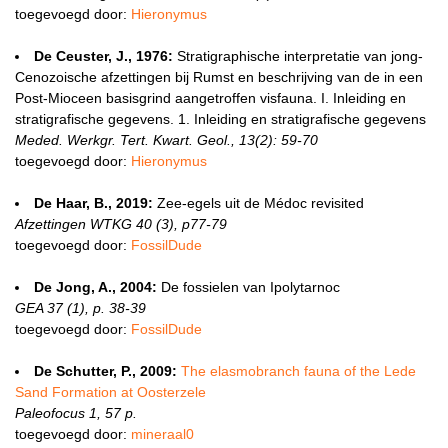
toegevoegd door:
Hieronymus
De Ceuster, J., 1976:
Stratigraphische interpretatie van jong-
Cenozoische afzettingen bij Rumst en beschrijving van de in een
Post-Mioceen basisgrind aangetroffen visfauna. I. Inleiding en
stratigrafische gegevens. 1. Inleiding en stratigrafische gegevens
Meded. Werkgr. Tert. Kwart. Geol., 13(2): 59-70
toegevoegd door:
Hieronymus
De Haar, B., 2019:
Zee-egels uit de Médoc revisited
Afzettingen WTKG 40 (3), p77-79
toegevoegd door:
FossilDude
De Jong, A., 2004:
De fossielen van Ipolytarnoc
GEA 37 (1), p. 38-39
toegevoegd door:
FossilDude
De Schutter, P., 2009:
The elasmobranch fauna of the Lede
Sand Formation at Oosterzele
Paleofocus 1, 57 p.
toegevoegd door:
mineraal0