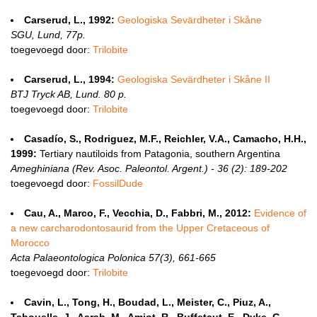
Carserud, L., 1992:
Geologiska Sevärdheter i Skåne
SGU, Lund, 77p.
toegevoegd door:
Trilobite
Carserud, L., 1994:
Geologiska Sevärdheter i Skåne II
BTJ Tryck AB, Lund. 80 p.
toegevoegd door:
Trilobite
Casadío, S., Rodriguez, M.F., Reichler, V.A., Camacho, H.H.,
1999:
Tertiary nautiloids from Patagonia, southern Argentina
Ameghiniana (Rev. Asoc. Paleontol. Argent.) - 36 (2): 189-202
toegevoegd door:
FossilDude
Cau, A., Marco, F., Vecchia, D., Fabbri, M., 2012:
Evidence of
a new carcharodontosaurid from the Upper Cretaceous of
Morocco
Acta Palaeontologica Polonica 57(3), 661-665
toegevoegd door:
Trilobite
Cavin, L., Tong, H., Boudad, L., Meister, C., Piuz, A.,