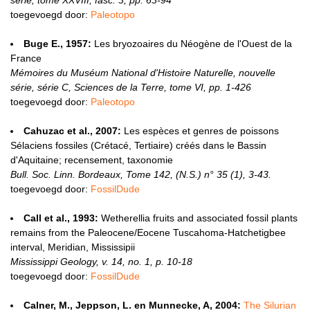
série, tome XXVIII, fasc. 3, pp. 63-94
toegevoegd door:
Paleotopo
Buge E., 1957:
Les bryozoaires du Néogène de l'Ouest de la
France
Mémoires du Muséum National d'Histoire Naturelle, nouvelle
série, série C, Sciences de la Terre, tome VI, pp. 1-426
toegevoegd door:
Paleotopo
Cahuzac et al., 2007:
Les espèces et genres de poissons
Sélaciens fossiles (Crétacé, Tertiaire) créés dans le Bassin
d'Aquitaine; recensement, taxonomie
Bull. Soc. Linn. Bordeaux, Tome 142, (N.S.) n° 35 (1), 3-43.
toegevoegd door:
FossilDude
Call et al., 1993:
Wetherellia fruits and associated fossil plants
remains from the Paleocene/Eocene Tuscahoma-Hatchetigbee
interval, Meridian, Mississipii
Mississippi Geology, v. 14, no. 1, p. 10-18
toegevoegd door:
FossilDude
Calner, M., Jeppson, L. en Munnecke, A, 2004:
The Silurian