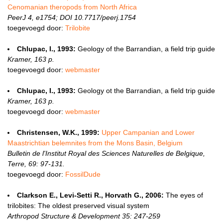
Cenomanian theropods from North Africa
PeerJ 4, e1754; DOI 10.7717/peerj.1754
toegevoegd door:
Trilobite
Chlupac, I., 1993:
Geology of the Barrandian, a field trip guide
Kramer, 163 p.
toegevoegd door:
webmaster
Chlupac, I., 1993:
Geology ot the Barrandian, a field trip guide
Kramer, 163 p.
toegevoegd door:
webmaster
Christensen, W.K., 1999:
Upper Campanian and Lower
Maastrichtian belemnites from the Mons Basin, Belgium
Bulletin de l'Institut Royal des Sciences Naturelles de Belgique,
Terre, 69: 97-131.
toegevoegd door:
FossilDude
Clarkson E., Levi-Setti R., Horvath G., 2006:
The eyes of
trilobites: The oldest preserved visual system
Arthropod Structure & Development 35: 247-259