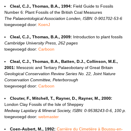
Cleal, C.J., Thomas, B.A., 1994:
Field Guide to Fossils
Number 6: Plant Fossils of the British Coal Measures
The Palaeontological Association Londen, ISBN: 0-901702-53-6
toegevoegd door:
KoenJ
Cleal, C.J., Thomas, B.A., 2009:
Introduction to plant fossils
Cambridge University Press, 262 pages
toegevoegd door:
Carboon
Cleal, C.J., Thomas, B.A., Batten, D.J., Collinson, M.E.,
2001:
Mesozoic and Tertiary Palaeobotany of Great Britain
Geological Conservation Review Series No. 22, Joint Nature
Conservation Committee, Peterborough
toegevoegd door:
Carboon
Clouter, F., Mitchell, T., Rayner, D., Rayner, M., 2000:
London Clay Fossils of the Isle of Sheppey
Medway Lapidary & Mineral Society, ISBN: 0-9538243-0-6, 100 p.
toegevoegd door:
webmaster
Coen-Aubert, M., 1992:
Carrière du Cimetière à Boussu-en-