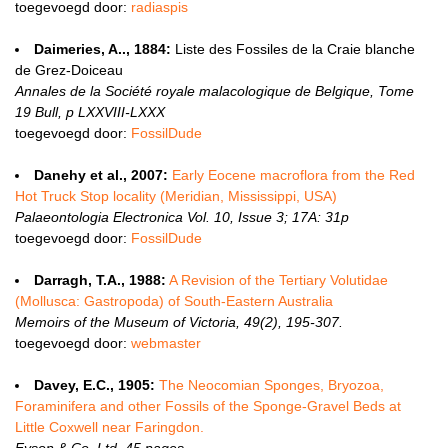
toegevoegd door:
radiaspis
Daimeries, A.., 1884:
Liste des Fossiles de la Craie blanche
de Grez-Doiceau
Annales de la Société royale malacologique de Belgique, Tome
19 Bull, p LXXVIII-LXXX
toegevoegd door:
FossilDude
Danehy et al., 2007:
Early Eocene macroflora from the Red
Hot Truck Stop locality (Meridian, Mississippi, USA)
Palaeontologia Electronica Vol. 10, Issue 3; 17A: 31p
toegevoegd door:
FossilDude
Darragh, T.A., 1988:
A Revision of the Tertiary Volutidae
(Mollusca: Gastropoda) of South-Eastern Australia
Memoirs of the Museum of Victoria, 49(2), 195-307.
toegevoegd door:
webmaster
Davey, E.C., 1905:
The Neocomian Sponges, Bryozoa,
Foraminifera and other Fossils of the Sponge-Gravel Beds at
Little Coxwell near Faringdon.