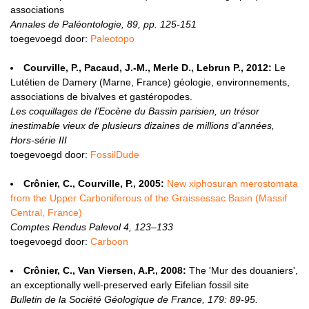
associations
Annales de Paléontologie, 89, pp. 125-151
toegevoegd door:
Paleotopo
Courville, P., Pacaud, J.-M., Merle D., Lebrun P., 2012:
Le
Lutétien de Damery (Marne, France) géologie, environnements,
associations de bivalves et gastéropodes.
Les coquillages de l’Eocène du Bassin parisien, un trésor
inestimable vieux de plusieurs dizaines de millions d’années,
Hors-série III
toegevoegd door:
FossilDude
Crônier, C., Courville, P., 2005:
New xiphosuran merostomata
from the Upper Carboniferous of the Graissessac Basin (Massif
Central, France)
Comptes Rendus Palevol 4, 123–133
toegevoegd door:
Carboon
Crônier, C., Van Viersen, A.P., 2008:
The 'Mur des douaniers',
an exceptionally well-preserved early Eifelian fossil site
Bulletin de la Société Géologique de France, 179: 89-95.