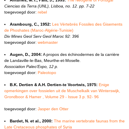
Antunes, M.T., Pais, J., 1993:
The Neogene of Portugal
Ciencias da Terra (UNL), Lisboa, no. 12. pp. 7-22
toegevoegd door:
rebel
Arambourg, C., 1952:
Les Vértebrés Fossiles des Gisements
de Phoshates (Maroc-Algérie-Tunisie)
Div Mines Geol Serv Geol Maroc 92: 396
toegevoegd door:
webmaster
Augen, D., 2004:
A propos des échinodermes de la carrière
de Landaville-le-Bas, Meurthe-et-Moselle.
Association Paleo'Expo, 12 p.
toegevoegd door:
Paleotopo
B.K. Dertien & A.H. Dertien-te Voortwis, 1975:
Enige
opmerkingen over fossielen uit de Muschelkalk van Winterswijk,
Grondboor & Hamer , Volume 29 - Issue 3 p. 92- 96
toegevoegd door:
Jasper den Otter
Bardet, N. et al., 2000:
The marine vertebrate faunas from the
Late Cretaceous phosphates of Syria