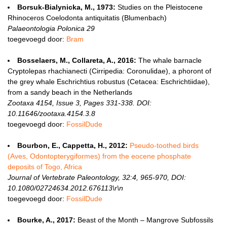
Borsuk-Bialynicka, M., 1973:
Studies on the Pleistocene
Rhinoceros Coelodonta antiquitatis (Blumenbach)
Palaeontologia Polonica 29
toegevoegd door:
Bram
Bosselaers, M., Collareta, A., 2016:
The whale barnacle
Cryptolepas rhachianecti (Cirripedia: Coronulidae), a phoront of
the grey whale Eschrichtius robustus (Cetacea: Eschrichtiidae),
from a sandy beach in the Netherlands
Zootaxa 4154, Issue 3, Pages 331-338. DOI:
10.11646/zootaxa.4154.3.8
toegevoegd door:
FossilDude
Bourbon, E., Cappetta, H., 2012:
Pseudo-toothed birds
(Aves, Odontopterygiformes) from the eocene phosphate
deposits of Togo, Africa
Journal of Vertebrate Paleontology, 32:4, 965-970, DOI:
10.1080/02724634.2012.676113\r\n
toegevoegd door:
FossilDude
Bourke, A., 2017:
Beast of the Month – Mangrove Subfossils