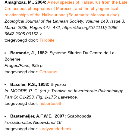
Amaghzaz, M., 2004:
A new species of Halisaurus from the Late
Cretaceous phosphates of Morocco, and the phylogenetical
relationships of the Halisaurinae (Squamata: Mosasauridae)
Zoological Journal of the Linnean Society, Volume 143, Issue 3,
March 2005, Pages 447–472, https://doi.org/10.1111/j.1096-
3642.2005.00152.x
toegevoegd door:
Trilobite
Barrande, J., 1852:
Systeme Silurien Du Centre de La
Boheme
Prague/Paris, 935 p.
toegevoegd door:
Ceraurus
Bassler, R.S., 1953:
Bryozoa
In: MOORE, R. C. (ed.): Treatise on Invertebrate Paleontology,
Part G: G1-253, Fig. 1-175; Lawrence.
toegevoegd door:
hubertus68
Bastemeijer, A.F.W.E., 2007:
Scaphopoda
Fossielenatlas Nieuwsbrief 18
toegevoegd door:
jordyvanderbeek