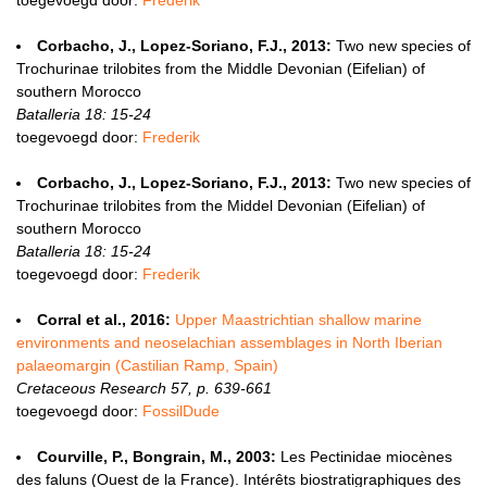
toegevoegd door:
Frederik
Corbacho, J., Lopez-Soriano, F.J., 2013:
Two new species of
Trochurinae trilobites from the Middle Devonian (Eifelian) of
southern Morocco
Batalleria 18: 15-24
toegevoegd door:
Frederik
Corbacho, J., Lopez-Soriano, F.J., 2013:
Two new species of
Trochurinae trilobites from the Middel Devonian (Eifelian) of
southern Morocco
Batalleria 18: 15-24
toegevoegd door:
Frederik
Corral et al., 2016:
Upper Maastrichtian shallow marine
environments and neoselachian assemblages in North Iberian
palaeomargin (Castilian Ramp, Spain)
Cretaceous Research 57, p. 639-661
toegevoegd door:
FossilDude
Courville, P., Bongrain, M., 2003:
Les Pectinidae miocènes
des faluns (Ouest de la France). Intérêts biostratigraphiques des