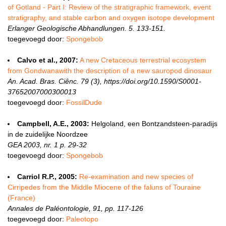
of Gotland - Part I: Review of the stratigraphic framework, event
stratigraphy, and stable carbon and oxygen isotope development
Erlanger Geologische Abhandlungen. 5. 133-151.
toegevoegd door:
Spongebob
Calvo et al., 2007:
A new Cretaceous terrestrial ecosystem
from Gondwanawith the description of a new sauropod dinosaur
An. Acad. Bras. Ciênc. 79 (3), https://doi.org/10.1590/S0001-
37652007000300013
toegevoegd door:
FossilDude
Campbell, A.E., 2003:
Helgoland, een Bontzandsteen-paradijs
in de zuidelijke Noordzee
GEA 2003, nr. 1 p. 29-32
toegevoegd door:
Spongebob
Carriol R.P., 2005:
Re-examination and new species of
Cirripedes from the Middle Miocene of the faluns of Touraine
(France)
Annales de Paléontologie, 91, pp. 117-126
toegevoegd door:
Paleotopo