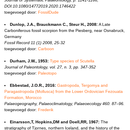
Journal of Systematic Palaeontology, p. 1141-1166,
DOI:10.1080/14772019.2020.1746422
toegevoegd door:
FossilDude
Dunlop, J.A., Brauckmann C., Steur H., 2008:
A Late
Carboniferous fossil scorpion from the Piesberg, near Osnabruck,
Germany
Fossil Record 11 (1) 2008, 25-32
toegevoegd door:
Carboon
Durham, J.W., 1953:
Type species of Scutella
Journal of Paleontology, vol. 27, n. 3, pp. 347-352
toegevoegd door:
Paleotopo
Ebbestad, J.O.R., 2016:
Gastropoda, Tergomya and
Paragastropoda (Mollusca) from the Lower Ordovician Fezouata
Formation, Morocco
Palaeogeography, Palaeoclimatology, Palaeoecology 460: 87–96.
toegevoegd door:
Frederik
Einarsson,T, Hopkins,DM and Doell,RR, 1967:
The
stratigraphy of Tjornes, northern Iceland, and the history of the