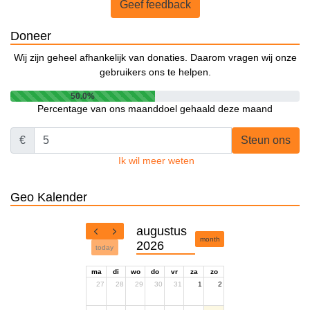
Geef feedback
Doneer
Wij zijn geheel afhankelijk van donaties. Daarom vragen wij onze
gebruikers ons te helpen.
50.0%
Percentage van ons maanddoel gehaald deze maand
€
Steun ons
Ik wil meer weten
Geo Kalender
augustus
month
2026
today
ma
di
wo
do
vr
za
zo
27
28
29
30
31
1
2