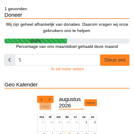
1 gevonden.
Doneer
Wij zijn geheel afhankelijk van donaties. Daarom vragen wij onze
gebruikers ons te helpen.
50.0%
Percentage van ons maanddoel gehaald deze maand
€
Steun ons
Ik wil meer weten
Geo Kalender
augustus
month
2026
today
ma
di
wo
do
vr
za
zo
27
28
29
30
31
1
2