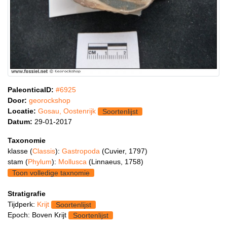
PaleonticaID:
#6925
Door:
georockshop
Locatie:
Gosau, Oostenrijk
Soortenlijst
Datum:
29-01-2017
Taxonomie
klasse (
Classis
):
Gastropoda
(Cuvier, 1797)
stam (
Phylum
):
Mollusca
(Linnaeus, 1758)
Toon volledige taxnomie
Stratigrafie
Tijdperk:
Krijt
Soortenlijst
Epoch: Boven Krijt
Soortenlijst