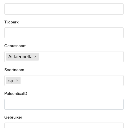
Tijdperk
Genusnaam
Actaeonella
Soortnaam
sp.
PaleonticaID
Gebruiker