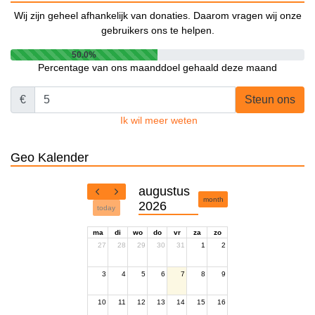
Wij zijn geheel afhankelijk van donaties. Daarom vragen wij onze
gebruikers ons te helpen.
50.0%
Percentage van ons maanddoel gehaald deze maand
€
Steun ons
Ik wil meer weten
Geo Kalender
augustus
month
2026
today
ma
di
wo
do
vr
za
zo
27
28
29
30
31
1
2
3
4
5
6
7
8
9
10
11
12
13
14
15
16