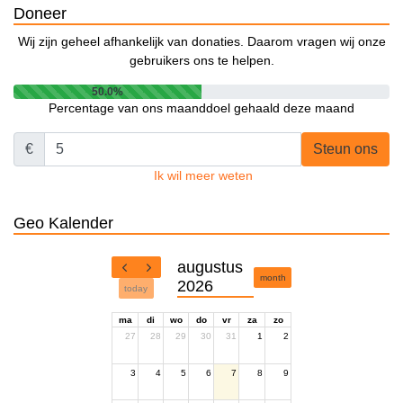
Doneer
Wij zijn geheel afhankelijk van donaties. Daarom vragen wij onze
gebruikers ons te helpen.
50.0%
Percentage van ons maanddoel gehaald deze maand
€
Steun ons
Ik wil meer weten
Geo Kalender
augustus
month
2026
today
ma
di
wo
do
vr
za
zo
27
28
29
30
31
1
2
3
4
5
6
7
8
9