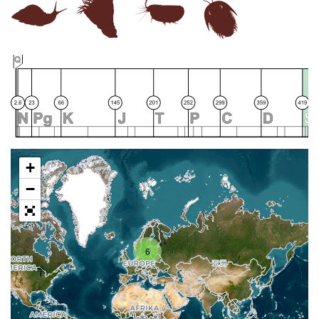
+
−
6