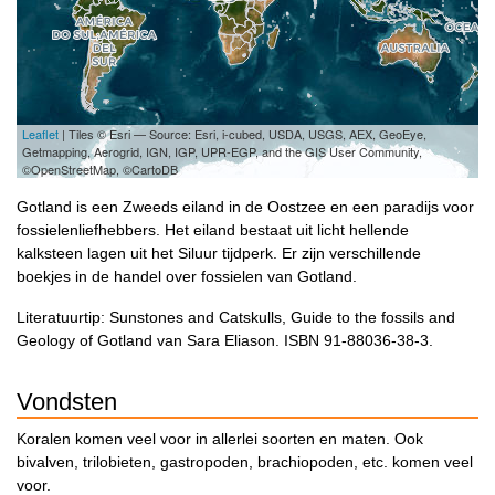
Leaflet
| Tiles © Esri — Source: Esri, i-cubed, USDA, USGS, AEX, GeoEye,
Getmapping, Aerogrid, IGN, IGP, UPR-EGP, and the GIS User Community,
©OpenStreetMap, ©CartoDB
Gotland is een Zweeds eiland in de Oostzee en een paradijs voor
fossielenliefhebbers. Het eiland bestaat uit licht hellende
kalksteen lagen uit het Siluur tijdperk. Er zijn verschillende
boekjes in de handel over fossielen van Gotland.
Literatuurtip: Sunstones and Catskulls, Guide to the fossils and
Geology of Gotland van Sara Eliason. ISBN 91-88036-38-3.
Vondsten
Koralen komen veel voor in allerlei soorten en maten. Ook
bivalven, trilobieten, gastropoden, brachiopoden, etc. komen veel
voor.