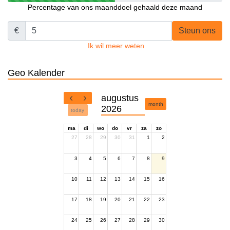
Percentage van ons maanddoel gehaald deze maand
€
Steun ons
Ik wil meer weten
Geo Kalender
augustus
month
2026
today
ma
di
wo
do
vr
za
zo
27
28
29
30
31
1
2
3
4
5
6
7
8
9
10
11
12
13
14
15
16
17
18
19
20
21
22
23
24
25
26
27
28
29
30