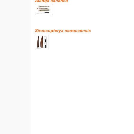
Alanqa saharica
Siroccopteryx moroccensis