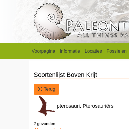
Voorpagina
Informatie
Locaties
Fossielen
Soortenlijst Boven Krijt
Terug
pterosauri, Pterosauriërs
2 gevonden.