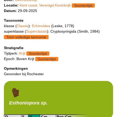
Locatie:
Kent coast, Verenigd Koninkrijk
Soortenlijst
Datum:
29-09-2025
Taxonomie
klasse (
Classis
):
Echinoidea
(Leske, 1778)
superklasse (
Superclassis
): Cryptosyringida (Smith, 1984)
Toon volledige taxnomie
Stratigrafie
Tijdperk:
Krijt
Soortenlijst
Epoch: Boven Krijt
Soortenlijst
Opmerkingen
Gevonden bij Rochester
Esthoniopora
sp.