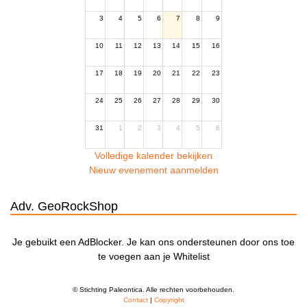
3
4
5
6
7
8
9
10
11
12
13
14
15
16
17
18
19
20
21
22
23
24
25
26
27
28
29
30
31
1
2
3
4
5
6
Volledige kalender bekijken
Nieuw evenement aanmelden
Adv. GeoRockShop
Je gebuikt een AdBlocker. Je kan ons ondersteunen door ons toe
te voegen aan je Whitelist
© Stichting Paleontica. Alle rechten voorbehouden.
Contact
|
Copyright