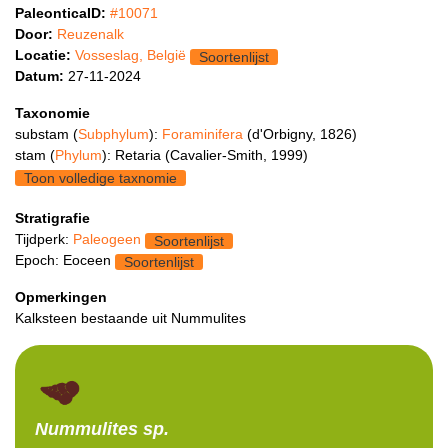
PaleonticaID:
#10071
Door:
Reuzenalk
Locatie:
Vosseslag, België
Soortenlijst
Datum:
27-11-2024
Taxonomie
substam (
Subphylum
):
Foraminifera
(d'Orbigny, 1826)
stam (
Phylum
): Retaria (Cavalier-Smith, 1999)
Toon volledige taxnomie
Stratigrafie
Tijdperk:
Paleogeen
Soortenlijst
Epoch: Eoceen
Soortenlijst
Opmerkingen
Kalksteen bestaande uit Nummulites
Nummulites
sp.