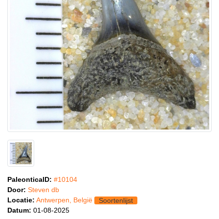
PaleonticaID:
#10104
Door:
Steven db
Locatie:
Antwerpen, België
Soortenlijst
Datum:
01-08-2025