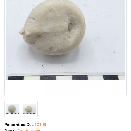
PaleonticaID:
#10109
Door:
Georockshop