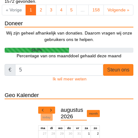
1572 gevonden.
« Vorige
1
2
3
4
5
…
158
Volgende »
Doneer
Wij zijn geheel afhankelijk van donaties. Daarom vragen wij onze
gebruikers ons te helpen.
50.0%
Percentage van ons maanddoel gehaald deze maand
€
Steun ons
Ik wil meer weten
Geo Kalender
augustus
month
2026
today
ma
di
wo
do
vr
za
zo
27
28
29
30
31
1
2