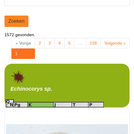
Zoeken
1572 gevonden.
« Vorige
2
3
4
5
…
158
Volgende »
1
Echinocorys
sp.