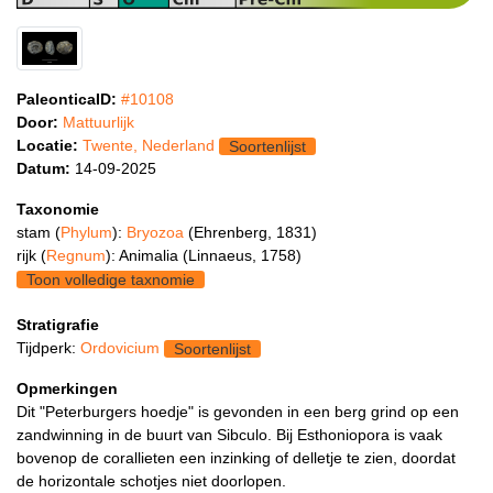
PaleonticaID:
#10108
Door:
Mattuurlijk
Locatie:
Twente, Nederland
Soortenlijst
Datum:
14-09-2025
Taxonomie
stam (
Phylum
):
Bryozoa
(Ehrenberg, 1831)
rijk (
Regnum
): Animalia (Linnaeus, 1758)
Toon volledige taxnomie
Stratigrafie
Tijdperk:
Ordovicium
Soortenlijst
Opmerkingen
Dit "Peterburgers hoedje" is gevonden in een berg grind op een
zandwinning in de buurt van Sibculo. Bij Esthoniopora is vaak
bovenop de corallieten een inzinking of delletje te zien, doordat
de horizontale schotjes niet doorlopen.