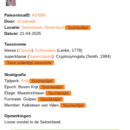
PaleonticaID:
#10086
Door:
JZuidewijk
Locatie:
Selzerbeek, Nederland
Soortenlijst
Datum:
21-04-2025
Taxonomie
klasse (
Classis
):
Echinoidea
(Leske, 1778)
superklasse (
Superclassis
): Cryptosyringida (Smith, 1984)
Toon volledige taxnomie
Stratigrafie
Tijdperk:
Krijt
Soortenlijst
Epoch: Boven Krijt
Soortenlijst
Etage: Maastrichtiaan
Soortenlijst
Formatie: Gulpen
Soortenlijst
Member: Kalksteen van Vijlen
Soortenlijst
Opmerkingen
Losse vondst in de Selzerbeek