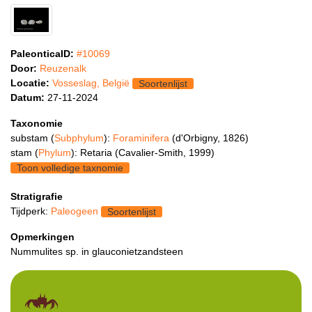
PaleonticaID:
#10069
Door:
Reuzenalk
Locatie:
Vosseslag, België
Soortenlijst
Datum:
27-11-2024
Taxonomie
substam (
Subphylum
):
Foraminifera
(d'Orbigny, 1826)
stam (
Phylum
): Retaria (Cavalier-Smith, 1999)
Toon volledige taxnomie
Stratigrafie
Tijdperk:
Paleogeen
Soortenlijst
Opmerkingen
Nummulites sp. in glauconietzandsteen