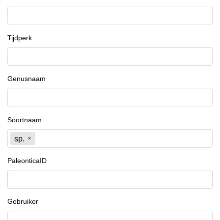
Tijdperk
Genusnaam
Soortnaam
sp.
PaleonticaID
Gebruiker