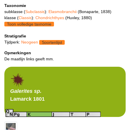
Taxonomie
subklasse (
Subclassis
):
Elasmobranchii
(Bonaparte, 1838)
klasse (
Classis
):
Chondrichthyes
(Huxley, 1880)
Toon volledige taxnomie
Stratigrafie
Tijdperk:
Neogeen
Soortenlijst
Opmerkingen
De maatlijn links geeft mm.
Galerites
sp.
Lamarck 1801