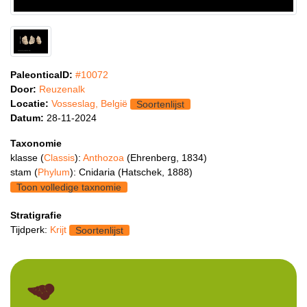
PaleonticaID:
#10072
Door:
Reuzenalk
Locatie:
Vosseslag, België
Soortenlijst
Datum:
28-11-2024
Taxonomie
klasse (
Classis
):
Anthozoa
(Ehrenberg, 1834)
stam (
Phylum
): Cnidaria (Hatschek, 1888)
Toon volledige taxnomie
Stratigrafie
Tijdperk:
Krijt
Soortenlijst