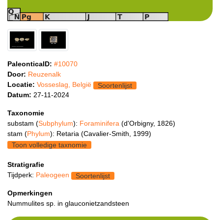
PaleonticaID:
#10070
Door:
Reuzenalk
Locatie:
Vosseslag, België
Soortenlijst
Datum:
27-11-2024
Taxonomie
substam (
Subphylum
):
Foraminifera
(d'Orbigny, 1826)
stam (
Phylum
): Retaria (Cavalier-Smith, 1999)
Toon volledige taxnomie
Stratigrafie
Tijdperk:
Paleogeen
Soortenlijst
Opmerkingen
Nummulites sp. in glauconietzandsteen