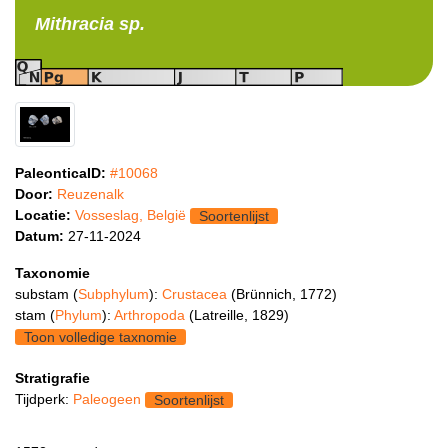
Mithracia
sp.
PaleonticaID:
#10068
Door:
Reuzenalk
Locatie:
Vosseslag, België
Soortenlijst
Datum:
27-11-2024
Taxonomie
substam (
Subphylum
):
Crustacea
(Brünnich, 1772)
stam (
Phylum
):
Arthropoda
(Latreille, 1829)
Toon volledige taxnomie
Stratigrafie
Tijdperk:
Paleogeen
Soortenlijst